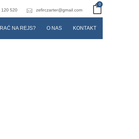
0
 120 520
zefirczarter@gmail.com
RAĆ NA REJS?
O NAS
KONTAKT