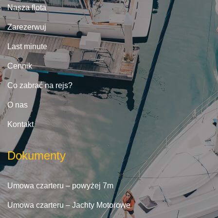
Nasza flota
Zarezerwuj
Last minute
Cennik
Co zabrać na rejs?
O nas
Kontakt
Dokumenty
Umowa czarteru – powyżej 7m
Umowa czarteru – Jachty Motorowe