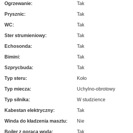
Ogrzewanie:
Tak
Prysznic:
Tak
WC:
Tak
Ster strumieniowy:
Tak
Echosonda:
Tak
Bimini:
Tak
Szprycbuda:
Tak
Typ steru:
Koło
Typ miecza:
Uchylno-obrotowy
Typ silnika:
W studzience
Kabestan elektryczny:
Tak
Winda do kładzenia masztu:
Nie
Bojler z gorąca wodą:
Tak