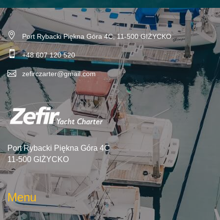
Port Rybacki Piękna Góra 4C, 11-500 GIŻYCKO
+48 607 120 520
zefirczarter@gmail.com
Port Rybacki Piękna Góra 4C
11-500 GIŻYCKO
Menu