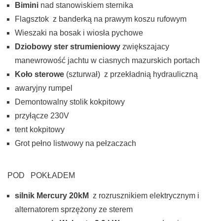
Bimini
nad stanowiskiem sternika
Flagsztok z banderką na prawym koszu rufowym
Wieszaki na bosak i wiosła pychowe
Dziobowy ster strumieniowy
zwiększajacy
manewrowość jachtu w ciasnych mazurskich portach
Koło sterowe
(szturwał) z przekładnią hydrauliczną
awaryjny rumpel
Demontowalny stolik kokpitowy
przyłącze 230V
tent kokpitowy
Grot pełno listwowy na pełzaczach
POD POKŁADEM
silnik Mercury 20kM
z rozrusznikiem elektrycznym i
alternatorem sprzężony ze sterem