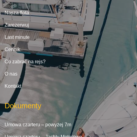
Nasza flota
Zarezerwuj
Last minute
Cennik
Co zabrać na rejs?
O nas
Kontakt
Dokumenty
Umowa czarteru – powyżej 7m
Umowa czarteru – Jachty Motorowe