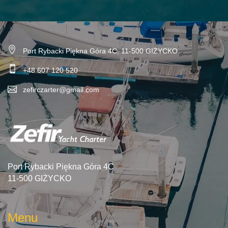
Port Rybacki Piękna Góra 4C, 11-500 GIŻYCKO
+48 607 120 520
zefirczarter@gmail.com
Port Rybacki Piękna Góra 4C
11-500 GIŻYCKO
Menu