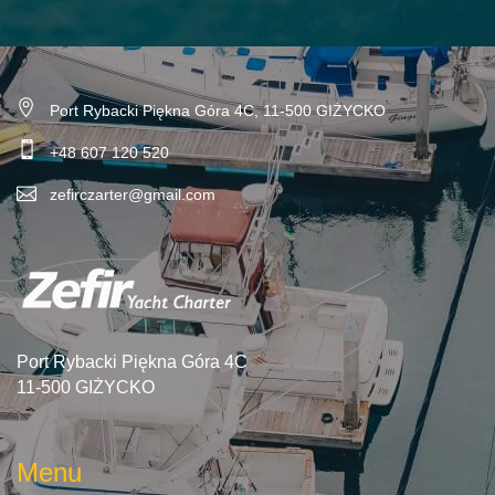
Port Rybacki Piękna Góra 4C, 11-500 GIŻYCKO
+48 607 120 520
zefirczarter@gmail.com
Port Rybacki Piękna Góra 4C
11-500 GIŻYCKO
Menu