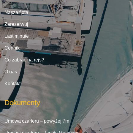
Nasza flota
Zarezerwuj
Last minute
Cennik
Co zabrać na rejs?
O nas
Kontakt
Dokumenty
Umowa czarteru – powyżej 7m
Umowa czarteru – Jachty Motorowe