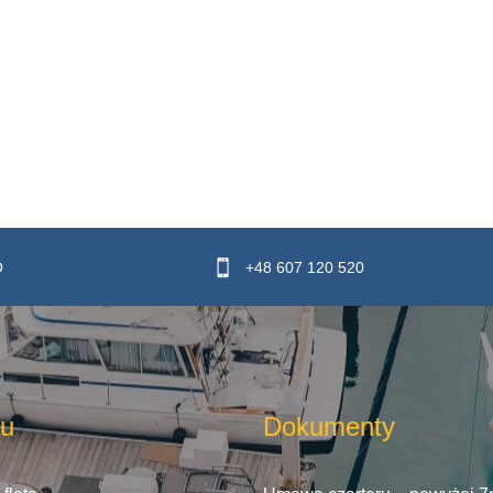
O
+48 607 120 520
u
Dokumenty