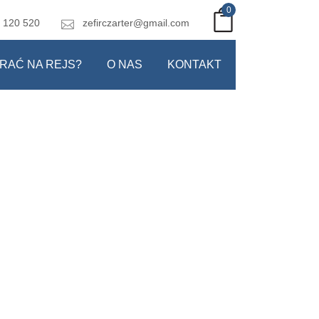
0
 120 520
zefirczarter@gmail.com
RAĆ NA REJS?
O NAS
KONTAKT