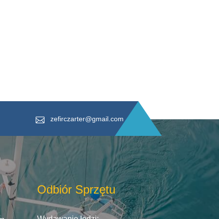
zefirczarter@gmail.com
Odbiór Sprzętu
Wydawanie łodzi: