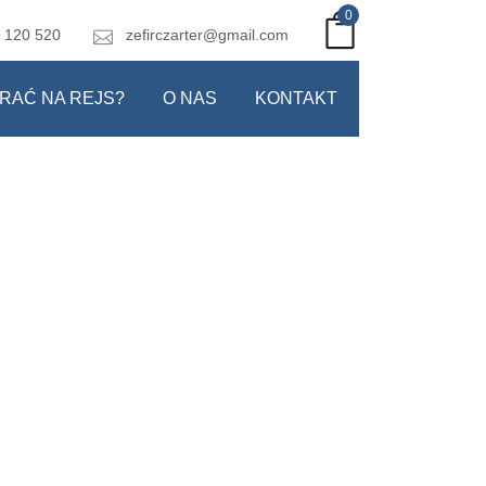
0
 120 520
zefirczarter@gmail.com
RAĆ NA REJS?
O NAS
KONTAKT