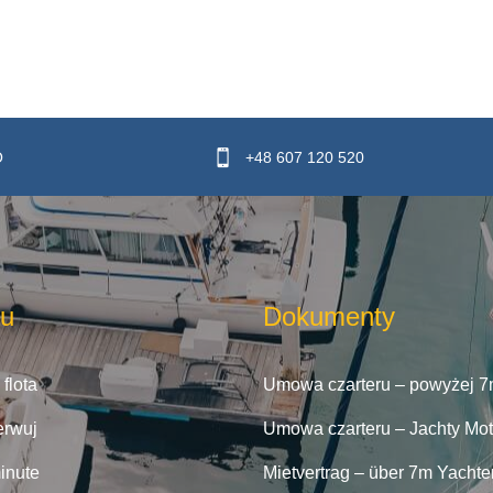
O
+48 607 120 520
u
Dokumenty
flota
Umowa czarteru – powyżej 
erwuj
Umowa czarteru – Jachty Mo
inute
Mietvertrag – über 7m Yachte